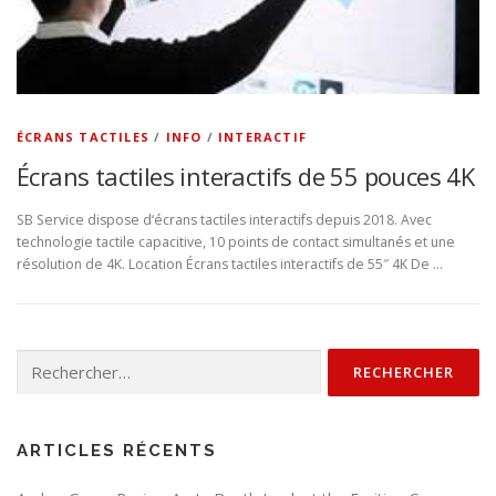
ÉCRANS TACTILES
/
INFO
/
INTERACTIF
Écrans tactiles interactifs de 55 pouces 4K
SB Service dispose d‘écrans tactiles interactifs depuis 2018. Avec
technologie tactile capacitive, 10 points de contact simultanés et une
résolution de 4K. Location Écrans tactiles interactifs de 55″ 4K De …
Rechercher :
ARTICLES RÉCENTS