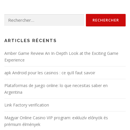
g
a
Rechercher :
t
i
o
n
ARTICLES RÉCENTS
d
Amber Game Review An In-Depth Look at the Exciting Game
e
Experience
s
a
apk Android pour les casinos : ce qu’il faut savoir
r
Plataformas de juego online: lo que necesitas saber en
t
Argentina
i
c
Link Factory verification
l
e
Magyar Online Casino VIP program: exkluzív előnyök és
s
prémium élmények