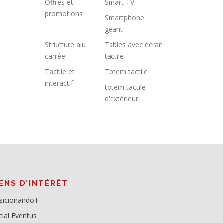
Offres et
Smart TV
promotions
Smartphone
géant
Structure alu
Tables avec écran
carrée
tactile
Tactile et
Totem tactile
interactif
totem tactile
d'extérieur
IENS D’INTÉRÊT
sicionandoT
cial Eventus