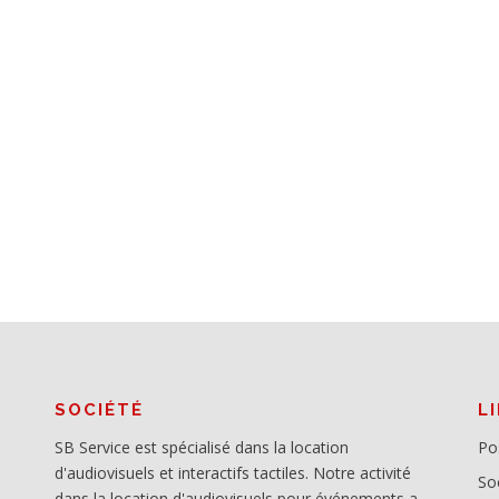
SOCIÉTÉ
L
SB Service est spécialisé dans la location
Po
d'audiovisuels et interactifs tactiles. Notre activité
So
dans la location d'audiovisuels pour événements a