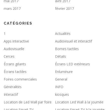
mai 2017
avril 2017
mars 2017
février 2017
CATÉGORIES
1
Actualités
Apps interactive
Audiovisuel et interactif
Audiovisuelle
Bornes tactiles
Cerces
Détails
Écrans géants
Écrans LED extérieurs
Écrans tactiles
Enluminure
Foires commerciales
General
Généralités
INFO
Interactif
kiosques
Location de Led Wall par foire
Location Led Wall à la journée
Location Smart TV
Location Smart TV à la journée