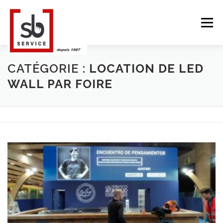
Aller
au
Menu
contenu
CATÉGORIE :
LOCATION DE LED
ACCUEIL
TACTILES INTERACTIFS
MUR LED
WALL PAR FOIRE
SMART TV
STRUCTURE ALU
CONTACT
BLOG
LANGUE