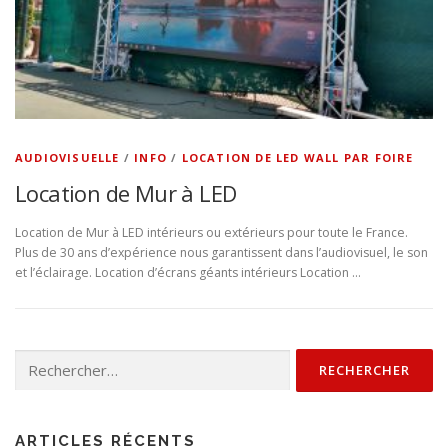
AUDIOVISUELLE
/
INFO
/
LOCATION DE LED WALL PAR FOIRE
Location de Mur à LED
Location de Mur à LED intérieurs ou extérieurs pour toute le France.
Plus de 30 ans d’expérience nous garantissent dans l’audiovisuel, le son
et l’éclairage. Location d’écrans géants intérieurs Location …
Rechercher :
ARTICLES RÉCENTS