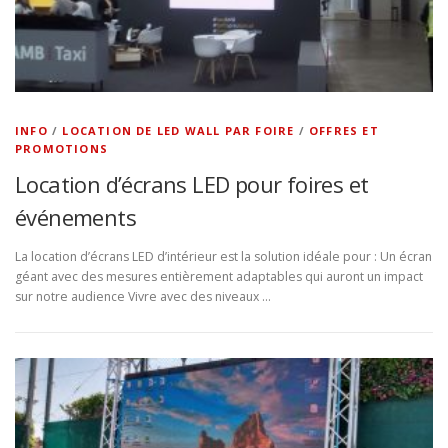
INFO
/
LOCATION DE LED WALL PAR FOIRE
/
OFFRES ET
PROMOTIONS
Location d’écrans LED pour foires et
événements
La location d’écrans LED d’intérieur est la solution idéale pour : Un écran
géant avec des mesures entièrement adaptables qui auront un impact
sur notre audience Vivre avec des niveaux …