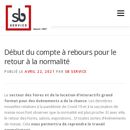
Aller
au
Menu
contenu
ACCUEIL
TACTILES INTERACTIFS
MUR LED
Début du compte à rebours pour le
retour à la normalité
SMART TV
STRUCTURE ALU
CONTACT
PUBLIÉ LE
AVRIL 22, 2021
PAR
SB SERVICE
BLOG
LANGUE
Le
secteur des foires et de la location d’interactifs grand
format pour des événements a de la chance
. Les dernières
nouvelles relatives à la pandémie de Covid-19 et à la vaccination de
masse nous font observer que la normalité est plus proche. Et avec elle,
le retour des foires, salons, expositions… Et toutes sortes d’événements
de masse. Cela
nous permettra de reprendre le travail
normalement.