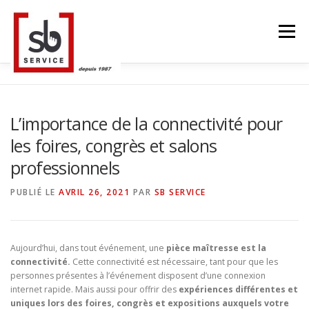
Aller
au
Menu
contenu
ACCUEIL
TACTILES INTERACTIFS
MUR LED
L’importance de la connectivité pour
les foires, congrès et salons
SMART TV
STRUCTURE ALU
CONTACT
professionnels
PUBLIÉ LE
AVRIL 26, 2021
PAR
SB SERVICE
BLOG
LANGUE
Aujourd’hui, dans tout événement, une
pièce maîtresse est la
connectivité.
Cette connectivité est nécessaire, tant pour que les
personnes présentes à l’événement disposent d’une connexion
internet rapide. Mais aussi pour offrir des
expériences différentes et
uniques lors des foires, congrès et expositions auxquels votre