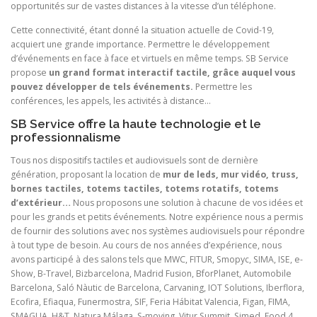
opportunités sur de vastes distances à la vitesse d’un téléphone.
Cette connectivité, étant donné la situation actuelle de Covid-19,
acquiert une grande importance. Permettre le développement
d’événements en face à face et virtuels en même temps. SB Service
propose
un grand format interactif tactile, grâce auquel vous
pouvez développer de tels événements.
Permettre les
conférences, les appels, les activités à distance…
SB Service offre la haute technologie et le
professionnalisme
Tous nos dispositifs tactiles et audiovisuels sont de dernière
génération, proposant la location de
mur de leds, mur vidéo, truss,
bornes tactiles, totems tactiles, totems rotatifs, totems
d’extérieur…
Nous proposons une solution à chacune de vos idées et
pour les grands et petits événements. Notre expérience nous a permis
de fournir des solutions avec nos systèmes audiovisuels pour répondre
à tout type de besoin. Au cours de nos années d’expérience, nous
avons participé à des salons tels que MWC, FITUR, Smopyc, SIMA, ISE, e-
Show, B-Travel, Bizbarcelona, Madrid Fusion, BforPlanet, Automobile
Barcelona, Saló Nàutic de Barcelona, Carvaning, IOT Solutions, Iberflora,
Ecofira, Efiaqua, Funermostra, SIF, Feria Hábitat Valencia, Figan, FIMA,
SMAGUA, H&T, Natura Málaga, S-moving, Vitur Summit, Simed, Food 4