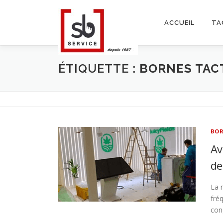
Aller
au
ACCUEIL
TA
contenu
ÉTIQUETTE :
BORNES TAC
BOR
Av
de
La 
fré
con