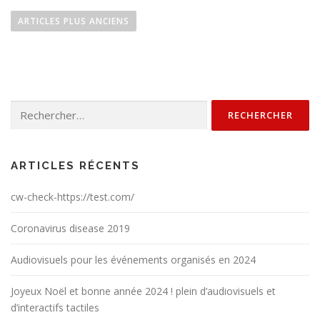
N
a
ARTICLES PLUS ANCIENS
v
i
g
a
Rechercher :
t
i
o
n
ARTICLES RÉCENTS
d
cw-check-https://test.com/
e
s
Coronavirus disease 2019
a
r
Audiovisuels pour les événements organisés en 2024
t
Joyeux Noël et bonne année 2024 ! plein d’audiovisuels et
i
d’interactifs tactiles
c