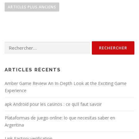
a
ARTICLES PLUS ANCIENS
v
i
g
a
Rechercher :
t
i
o
n
ARTICLES RÉCENTS
d
Amber Game Review An In-Depth Look at the Exciting Game
e
Experience
s
a
apk Android pour les casinos : ce qu’il faut savoir
r
Plataformas de juego online: lo que necesitas saber en
t
Argentina
i
c
Link Factory verification