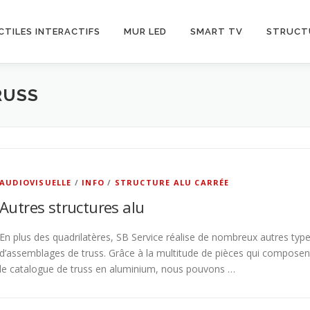
CTILES INTERACTIFS
MUR LED
SMART TV
STRUCT
RUSS
AUDIOVISUELLE
/
INFO
/
STRUCTURE ALU CARRÉE
Autres structures alu
En plus des quadrilatères, SB Service réalise de nombreux autres typ
d’assemblages de truss. Grâce à la multitude de pièces qui composen
le catalogue de truss en aluminium, nous pouvons …