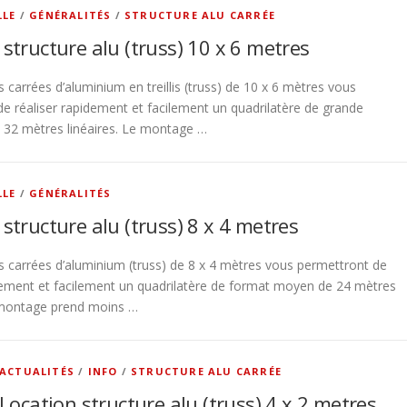
LLE
/
GÉNÉRALITÉS
/
STRUCTURE ALU CARRÉE
 structure alu (truss) 10 x 6 metres
s carrées d’aluminium en treillis (truss) de 10 x 6 mètres vous
e réaliser rapidement et facilement un quadrilatère de grande
 32 mètres linéaires. Le montage …
LLE
/
GÉNÉRALITÉS
structure alu (truss) 8 x 4 metres
s carrées d’aluminium (truss) de 8 x 4 mètres vous permettront de
idement et facilement un quadrilatère de format moyen de 24 mètres
e montage prend moins …
ACTUALITÉS
/
INFO
/
STRUCTURE ALU CARRÉE
Location structure alu (truss) 4 x 2 metres