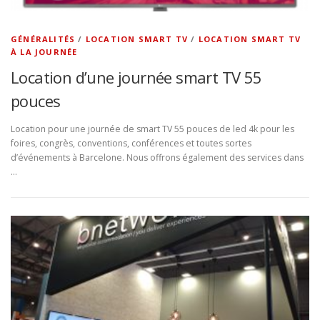
GÉNÉRALITÉS
/
LOCATION SMART TV
/
LOCATION SMART TV
À LA JOURNÉE
Location d’une journée smart TV 55
pouces
Location pour une journée de smart TV 55 pouces de led 4k pour les
foires, congrès, conventions, conférences et toutes sortes
d’événements à Barcelone. Nous offrons également des services dans
…