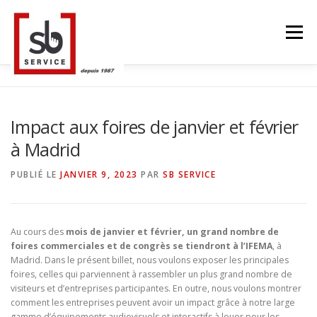
Aller
au
Menu
contenu
ACCUEIL
TACTILES INTERACTIFS
MUR LED
Impact aux foires de janvier et février
à Madrid
SMART TV
STRUCTURE ALU
CONTACT
PUBLIÉ LE
JANVIER 9, 2023
PAR
SB SERVICE
BLOG
LANGUE
Au cours des
mois de janvier et février, un grand nombre de
foires commerciales et de congrès se tiendront à l’IFEMA
, à
Madrid. Dans le présent billet, nous voulons exposer les principales
foires, celles qui parviennent à rassembler un plus grand nombre de
visiteurs et d’entreprises participantes. En outre, nous voulons montrer
comment les entreprises peuvent avoir un impact grâce à notre large
gamme d’équipements audiovisuels et interactifs à louer pour les