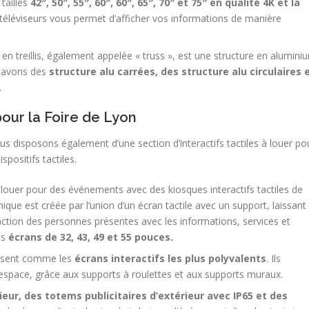
tailles
42″, 50″, 55″, 60″, 60″, 65″, 70″ et 75″ en qualité 4K et la
 téléviseurs vous permet d’afficher vos informations de manière
e en treillis, également appelée « truss », est une structure en alumini
s avons des
structure alu carrées, des structure alu circulaires 
.
pour la Foire de Lyon
us disposons également d’une section d’interactifs tactiles à louer po
positifs tactiles.
 à louer pour des événements avec des kiosques interactifs tactiles de
ue est créée par l’union d’un écran tactile avec un support, laissant 
raction des personnes présentes avec les informations, services et
es
écrans de 32, 43, 49 et 55 pouces.
mposent comme les
écrans interactifs les plus polyvalents
. Ils
 espace, grâce aux supports à roulettes et aux supports muraux.
eur, des totems publicitaires d’extérieur avec IP65 et des