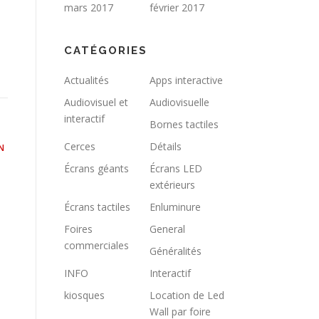
mars 2017
février 2017
CATÉGORIES
Actualités
Apps interactive
Audiovisuel et
Audiovisuelle
interactif
Bornes tactiles
Cerces
Détails
N
Écrans géants
Écrans LED
extérieurs
Écrans tactiles
Enluminure
Foires
General
commerciales
Généralités
INFO
Interactif
kiosques
Location de Led
Wall par foire