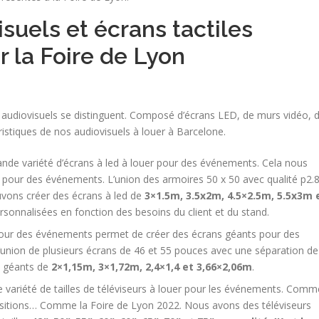
suels et écrans tactiles
ur la Foire de Lyon
s audiovisuels se distinguent. Composé d’écrans LED, de murs vidéo, 
éristiques de nos audiovisuels à louer à Barcelone.
rande variété d’écrans à led à louer pour des événements. Cela nous
 pour des événements. L’union des armoires 50 x 50 avec qualité p2.
vons créer des écrans à led de
3×1.5m, 3.5x2m, 4.5×2.5m, 5.5x3m 
rsonnalisées en fonction des besoins du client et du stand.
 pour des événements permet de créer des écrans géants pour des
l’union de plusieurs écrans de 46 et 55 pouces avec une séparation de
s géants de
2×1,15m, 3×1,72m, 2,4×1,4 et 3,66×2,06m
.
 variété de tailles de téléviseurs à louer pour les événements. Comm
xpositions… Comme la Foire de Lyon 2022. Nous avons des téléviseurs