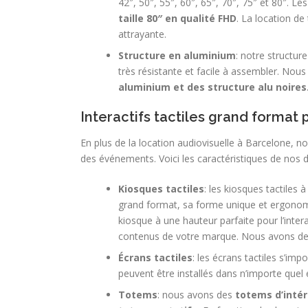
42″, 50″, 55″, 60″, 65″, 70″, 75″ et 80″. Les 
taille 80″ en qualité FHD
. La location de
attrayante.
Structure en aluminium
: notre structur
très résistante et facile à assembler. Nou
aluminium et des structure alu noires
Interactifs tactiles grand format 
En plus de la location audiovisuelle à Barcelone, no
des événements. Voici les caractéristiques de nos dis
Kiosques tactiles
: les kiosques tactiles
grand format, sa forme unique et ergonomiq
kiosque à une hauteur parfaite pour l’inte
contenus de votre marque. Nous avons d
Écrans tactiles
: les écrans tactiles s’i
peuvent être installés dans n’importe quel
Totems
: nous avons des
totems d’intéri