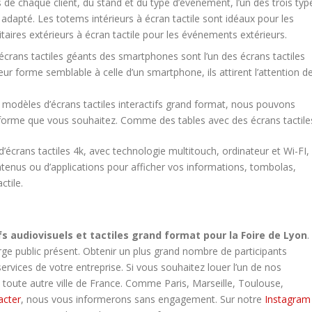
de chaque client, du stand et du type d’événement, l’un des trois typ
a adapté. Les totems intérieurs à écran tactile sont idéaux pour les
taires extérieurs à écran tactile pour les événements extérieurs.
s écrans tactiles géants des smartphones sont l’un des écrans tactiles
eur forme semblable à celle d’un smartphone, ils attirent l’attention d
de modèles d’écrans tactiles interactifs grand format, nous pouvons
a forme que vous souhaitez. Comme des tables avec des écrans tactile
’écrans tactiles 4k, avec technologie multitouch, ordinateur et Wi-FI,
ntenus ou d’applications pour afficher vos informations, tombolas,
ctile.
fs audiovisuels et tactiles grand format pour la Foire de Lyon
.
rge public présent. Obtenir un plus grand nombre de participants
services de votre entreprise. Si vous souhaitez louer l’un de nos
 toute autre ville de France. Comme Paris, Marseille, Toulouse,
acter
, nous vous informerons sans engagement. Sur notre
Instagram