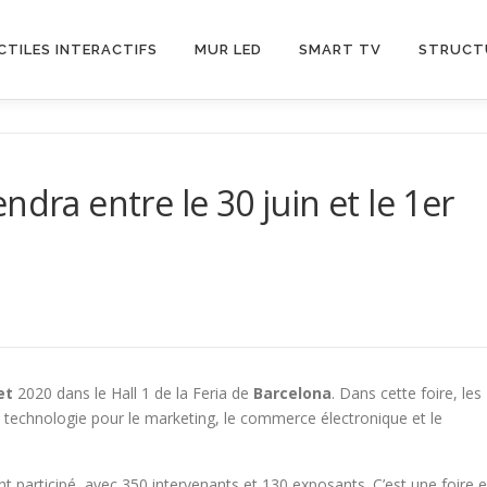
CTILES INTERACTIFS
MUR LED
SMART TV
STRUCT
ndra entre le 30 juin et le 1er
et
2020 dans le Hall 1 de la Feria de
Barcelona
. Dans cette foire, les
a technologie pour le marketing, le commerce électronique et le
nt participé, avec 350 intervenants et 130 exposants. C’est une foire 