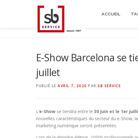
Aller
au
ACCUEIL
TA
contenu
E-Show Barcelona se tie
juillet
PUBLIÉ LE
AVRIL 7, 2020
PAR
SB SERVICE
L’
e-Show
se tiendra entre le
30 juin et le 1er juill
nouvelles caractéristiques du secteur du e-Show, l
marketing numérique seront présentées.
Lors de la dernière édition, 10500 professionnels o