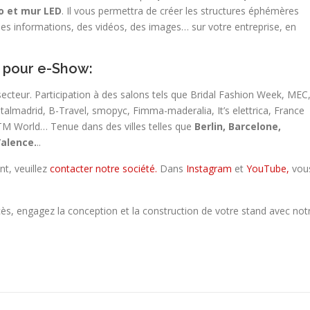
éo et mur LED
. Il vous permettra de créer les structures éphémères
es informations, des vidéos, des images… sur votre entreprise, en
e pour e-Show:
cteur. Participation à des salons tels que Bridal Fashion Week, MEC
talmadrid, B-Travel, smopyc, Fimma-maderalia, It’s elettrica, France
TM World… Tenue dans des villes telles que
Berlin, Barcelone,
Valence.
..
t, veuillez
contacter notre société.
Dans
Instagram
et
YouTube,
vou
ès, engagez la conception et la construction de votre stand avec not