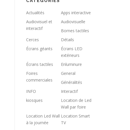
CATÉGORIES
Actualités
Apps interactive
Audiovisuel et
Audiovisuelle
interactif
Bornes tactiles
Cerces
Détails
Écrans géants
Écrans LED
extérieurs
Écrans tactiles
Enluminure
Foires
General
commerciales
Généralités
INFO
Interactif
kiosques
Location de Led
Wall par foire
Location Led Wall
Location Smart
à la journée
TV