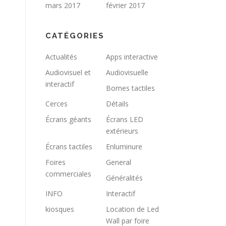
mars 2017
février 2017
CATÉGORIES
Actualités
Apps interactive
Audiovisuel et
Audiovisuelle
interactif
Bornes tactiles
Cerces
Détails
Écrans géants
Écrans LED
extérieurs
Écrans tactiles
Enluminure
Foires
General
commerciales
Généralités
INFO
Interactif
kiosques
Location de Led
Wall par foire