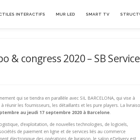
CTILES INTERACTIFS
MUR LED
SMART TV
STRUCT
po & congress 2020 – SB Service
énement qui se tiendra en parallèle avec SIL BARCELONA, qui vise à
 réunir les fournisseurs, les détaillants et les pure players. La livrais
ptembre au jeudi 17 septembre 2020 à Barcelone
.
gistique, d’exploitation, de nouvelles technologies, de logiciels,
de sociétés de paiement en ligne et de services liés au commerce
ment électronique des opérations de livraison, le salon eDelivery est