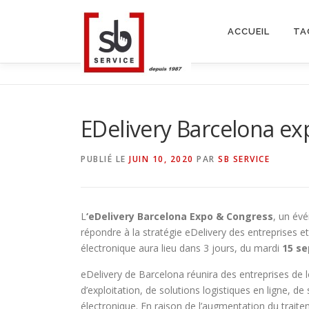
Aller
au
ACCUEIL
TA
contenu
EDelivery Barcelona ex
PUBLIÉ LE
JUIN 10, 2020
PAR
SB SERVICE
L
‘eDelivery Barcelona Expo & Congress
, un év
répondre à la stratégie eDelivery des entreprises et à
électronique aura lieu dans 3 jours, du mardi
15 se
eDelivery de Barcelona réunira des entreprises de lo
d’exploitation, de solutions logistiques en ligne, 
électronique. En raison de l’augmentation du traite