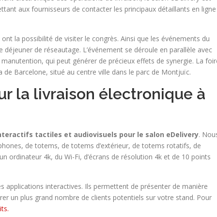
ettant aux fournisseurs de contacter les principaux détaillants en ligne
s ont la possibilité de visiter le congrès. Ainsi que les événements du
le déjeuner de réseautage. L’événement se déroule en parallèle avec
a manutention, qui peut générer de précieux effets de synergie. La foir
a de Barcelone, situé au centre ville dans le parc de Montjuïc.
ur la livraison électronique à
nteractifs tactiles et audiovisuels pour le salon eDelivery
. Nou
phones, de totems, de totems d’extérieur, de totems rotatifs, de
un ordinateur 4k, du Wi-Fi, d’écrans de résolution 4k et de 10 points
es applications interactives. Ils permettent de présenter de manière
tirer un plus grand nombre de clients potentiels sur votre stand. Pour
ts.