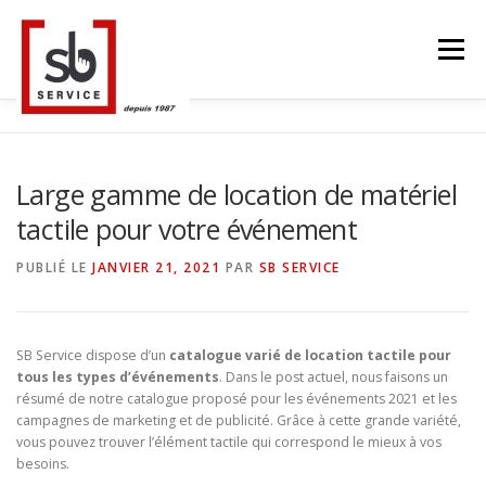
Aller
au
Menu
contenu
ACCUEIL
TACTILES INTERACTIFS
MUR LED
Large gamme de location de matériel
tactile pour votre événement
SMART TV
STRUCTURE ALU
CONTACT
PUBLIÉ LE
JANVIER 21, 2021
PAR
SB SERVICE
BLOG
LANGUE
SB Service dispose d’un
catalogue varié de location tactile pour
tous les types d’événements
. Dans le post actuel, nous faisons un
résumé de notre catalogue proposé pour les événements 2021 et les
campagnes de marketing et de publicité. Grâce à cette grande variété,
vous pouvez trouver l’élément tactile qui correspond le mieux à vos
besoins.