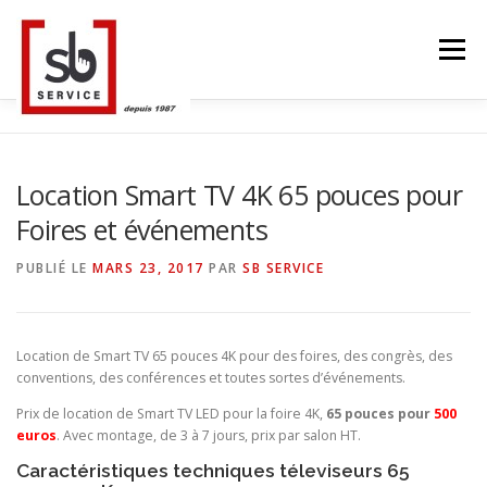
Aller
au
Menu
contenu
ACCUEIL
TACTILES INTERACTIFS
MUR LED
Location Smart TV 4K 65 pouces pour
Foires et événements
SMART TV
STRUCTURE ALU
CONTACT
PUBLIÉ LE
MARS 23, 2017
PAR
SB SERVICE
BLOG
LANGUE
Location de Smart TV 65 pouces 4K pour des foires, des congrès, des
conventions, des conférences et toutes sortes d’événements.
Prix de location de Smart TV LED pour la foire 4K,
65 pouces pour
5
00
euros
. Avec montage, de 3 à 7 jours, prix par salon HT.
Caractéristiques techniques téleviseurs 65