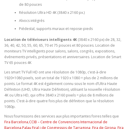
de 80 pouces
Résolution Ultra HD 4K (3840 x 2160 px.)
Alvocs intégrés
Piédestal, supports muraux et repose-pieds
Location de téléviseurs intelligents 4K
(3840 x 2160 px) de 28, 32,
36, 40, 42, 50, 55, 60, 65, 70 et 75 pouces et 80 pouces. Location de
moniteurs TV intelligents pour salons, salons, congrès, expositions,
événements privés, présentations et anniversaires. Location de Smart
TV 65 pouces 4K
Les smart TV Full HD ont une résolution de 1080p, c’est-à-dire
1920×1080 pixels, soit un total de 1920 x 1080 = plus de 2 millions de
points. Le format 4K est également connu sous le nom d’Ultra Haute
Définition (UHD, Ultra Haute Définition), utilisant la nouvelle résolution
4K ou Ultra HD, qui offre 3840 x 2160 pixels = plus de 8 millions de
points. C’est-à-dire quatre fois plus de définition que la résolution
1080p.
Nous fournissons des services aux plus importantes foires telles que
Fira Barcelona
,
CCIB – Centre de Convencions Internacional de
Barcelona
,
Palau Firal i de Congressos de Tarragona
,
Fira de Girona
,
Fira