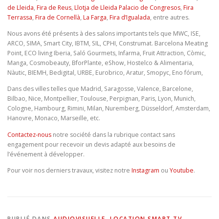
de Lleida
,
Fira de Reus
,
Llotja de Lleida Palacio de Congresos
,
Fira
Terrassa
,
Fira de Cornellà
,
La Farga
,
Fira d’Igualada
, entre autres.
Nous avons été présents à des salons importants tels que MWC, ISE,
ARCO, SIMA, Smart City, IBTM, SIL, CPHI, Construmat. Barcelona Meating
Point, ECO living Iberia, Saló Gourmets, Infarma, Fruit Attraction, Còmic,
Manga, Cosmobeauty, BforPlante, eShow, Hostelco & Alimentaria,
Nàutic, BIEMH, Bedigital, URBE, Eurobrico, Aratur, Smopyc, Eno fórum,
Dans des villes telles que Madrid, Saragosse, Valence, Barcelone,
Bilbao, Nice, Montpellier, Toulouse, Perpignan, Paris, Lyon, Munich,
Cologne, Hambourg, Rimini, Milan, Nuremberg, Düsseldorf, Amsterdam,
Hanovre, Monaco, Marseille, etc.
Contactez-nous
notre société dans la rubrique contact sans
engagement pour recevoir un devis adapté aux besoins de
l’événement à développer.
Pour voir nos derniers travaux, visitez notre
Instagram
ou
Youtube
.
PUBLIÉ DANS
AUDIOVISUELLE
,
LOCATION SMART TV
,