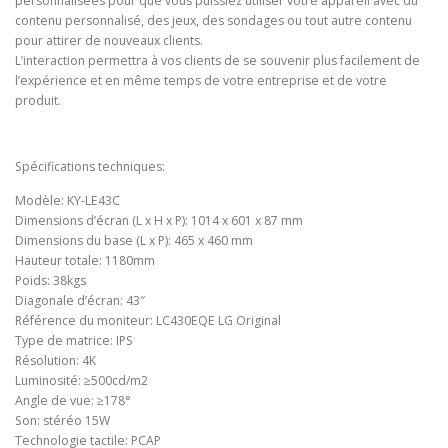
personnalisées pour que vous puissiez utiliser votre appareil avec du
contenu personnalisé, des jeux, des sondages ou tout autre contenu
pour attirer de nouveaux clients.
L’interaction permettra à vos clients de se souvenir plus facilement de
l’expérience et en même temps de votre entreprise et de votre
produit.
Spécifications techniques:
Modèle: KY-LE43C
Dimensions d’écran (L x H x P): 1014 x 601 x 87 mm
Dimensions du base (L x P): 465 x 460 mm
Hauteur totale: 1180mm
Poids: 38kgs
Diagonale d’écran: 43″
Référence du moniteur: LC430EQE LG Original
Type de matrice: IPS
Résolution: 4K
Luminosité: ≥500cd/m2
Angle de vue: ≥178°
Son: stéréo 15W
Technologie tactile: PCAP