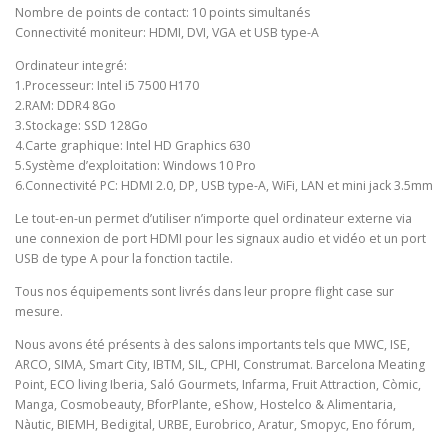
Nombre de points de contact: 10 points simultanés
Connectivité moniteur: HDMI, DVI, VGA et USB type-A
Ordinateur integré:
1.Processeur: Intel i5 7500 H170
2.RAM: DDR4 8Go
3.Stockage: SSD 128Go
4.Carte graphique: Intel HD Graphics 630
5.Système d’exploitation: Windows 10 Pro
6.Connectivité PC: HDMI 2.0, DP, USB type-A, WiFi, LAN et mini jack 3.5mm
Le tout-en-un permet d’utiliser n’importe quel ordinateur externe via
une connexion de port HDMI pour les signaux audio et vidéo et un port
USB de type A pour la fonction tactile.
Tous nos équipements sont livrés dans leur propre flight case sur
mesure.
Nous avons été présents à des salons importants tels que MWC, ISE,
ARCO, SIMA, Smart City, IBTM, SIL, CPHI, Construmat. Barcelona Meating
Point, ECO living Iberia, Saló Gourmets, Infarma, Fruit Attraction, Còmic,
Manga, Cosmobeauty, BforPlante, eShow, Hostelco & Alimentaria,
Nàutic, BIEMH, Bedigital, URBE, Eurobrico, Aratur, Smopyc, Eno fórum,