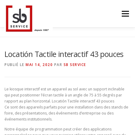
Aller
au
Menu
contenu
ACCUEIL
TACTILES INTERACTIFS
MUR LED
Locatión Tactile interactif 43 pouces
PUBLIÉ LE
MAI 14, 2020
PAR
SB SERVICE
SMART TV
STRUCTURE ALU
CONTACT
Le kiosque interactif est un appareil au sol avec un support inclinable
qui peut positionner l’écran tactile à un angle de 75 à 55 degrés par
BLOG
LANGUE
rapport au plan horizontal. Locatión Tactile interactif 43 pouces
Ce sont des appareils parfaits pour une installation dans des stands de
foire, des présentations, des événements d’entreprise ou des
événements institutionnels.
Notre équipe de programmation peut créer des applications