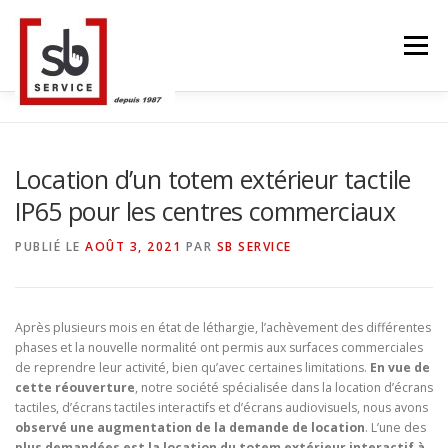
Aller
au
Menu
contenu
ACCUEIL
TACTILES INTERACTIFS
MUR LED
Location d’un totem extérieur tactile
IP65 pour les centres commerciaux
SMART TV
STRUCTURE ALU
CONTACT
PUBLIÉ LE
AOÛT 3, 2021
PAR
SB SERVICE
BLOG
LANGUE
Après plusieurs mois en état de léthargie, l’achèvement des différentes
phases et la nouvelle normalité ont permis aux surfaces commerciales
de reprendre leur activité, bien qu’avec certaines limitations.
En vue de
cette réouverture
, notre société spécialisée dans la location d’écrans
tactiles, d’écrans tactiles interactifs et d’écrans audiovisuels, nous avons
observé une augmentation de la demande de location
. L’une des
plus demandées est la location du totem extérieur interactif à