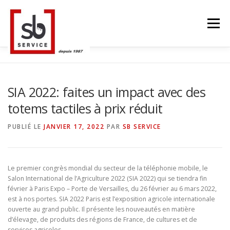
Aller
au
Menu
contenu
ACCUEIL
TACTILES INTERACTIFS
MUR LED
SIA 2022: faites un impact avec des
totems tactiles à prix réduit
SMART TV
STRUCTURE ALU
CONTACT
PUBLIÉ LE
JANVIER 17, 2022
PAR
SB SERVICE
BLOG
LANGUE
Le premier congrès mondial du secteur de la téléphonie mobile, le
Salon International de l’Agriculture 2022 (SIA 2022) qui se tiendra fin
février à Paris Expo – Porte de Versailles, du 26 février au 6 mars 2022,
est à nos portes. SIA 2022 Paris est l’exposition agricole internationale
ouverte au grand public. Il présente les nouveautés en matière
d’élevage, de produits des régions de France, de cultures et de
services agricoles.