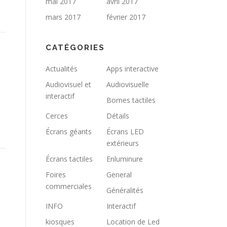
mai 2017
avril 2017
mars 2017
février 2017
CATÉGORIES
Actualités
Apps interactive
Audiovisuel et
Audiovisuelle
interactif
Bornes tactiles
Cerces
Détails
Écrans géants
Écrans LED
extérieurs
Écrans tactiles
Enluminure
Foires
General
commerciales
Généralités
INFO
Interactif
kiosques
Location de Led