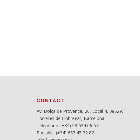
i
g
a
t
i
o
n
d
e
CONTACT
s
Av. Dolça de Provença, 20, Local 4, 08629,
Torrelles de Llobregat, Barcelona
a
Téléphone: (+34) 93 634 06 67
r
Portable: (+34) 637 45 72 82
info@sbservice.es