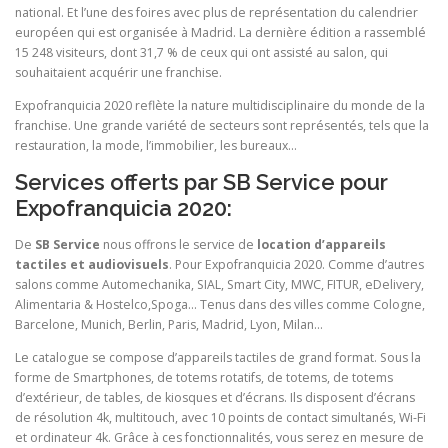
national. Et l’une des foires avec plus de représentation du calendrier
européen qui est organisée à Madrid. La dernière édition a rassemblé
15 248 visiteurs, dont 31,7 % de ceux qui ont assisté au salon, qui
souhaitaient acquérir une franchise.
Expofranquicia 2020 reflète la nature multidisciplinaire du monde de la
franchise. Une grande variété de secteurs sont représentés, tels que la
restauration, la mode, l’immobilier, les bureaux…
Services offerts par SB Service pour
Expofranquicia 2020:
De
SB Service
nous offrons le service de
location d’appareils
tactiles et audiovisuels
. Pour Expofranquicia 2020. Comme d’autres
salons comme Automechanika, SIAL, Smart City, MWC, FITUR, eDelivery,
Alimentaria & Hostelco,Spoga… Tenus dans des villes comme Cologne,
Barcelone, Munich, Berlin, Paris, Madrid, Lyon, Milan…
Le catalogue se compose d’appareils tactiles de grand format. Sous la
forme de Smartphones, de totems rotatifs, de totems, de totems
d’extérieur, de tables, de kiosques et d’écrans. Ils disposent d’écrans
de résolution 4k, multitouch, avec 10 points de contact simultanés, Wi-Fi
et ordinateur 4k. Grâce à ces fonctionnalités, vous serez en mesure de