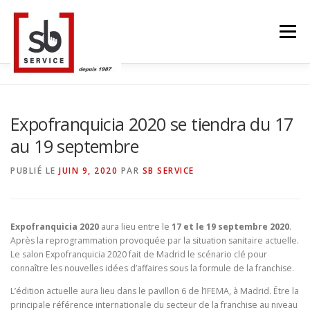
Aller
au
Menu
contenu
ACCUEIL
TACTILES INTERACTIFS
MUR LED
Expofranquicia 2020 se tiendra du 17
au 19 septembre
SMART TV
STRUCTURE ALU
CONTACT
PUBLIÉ LE
JUIN 9, 2020
PAR
SB SERVICE
BLOG
LANGUE
Expofranquicia 2020
aura lieu entre le
17 et le 19 septembre 2020
.
Après la reprogrammation provoquée par la situation sanitaire actuelle.
Le salon Expofranquicia 2020 fait de Madrid le scénario clé pour
connaître les nouvelles idées d’affaires sous la formule de la franchise.
L’édition actuelle aura lieu dans le pavillon 6 de l’IFEMA, à Madrid. Être la
principale référence internationale du secteur de la franchise au niveau