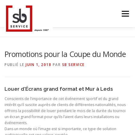
Aller
au
Menu
contenu
ACCUEIL
TACTILES INTERACTIFS
MUR LED
Promotions pour la Coupe du Monde
PUBLIÉ LE
JUIN 1, 2018
PAR
SB SERVICE
SMART TV
STRUCTURE ALU
CONTACT
Louer d’Écrans grand format et Mur à Leds
BLOG
LANGUE
Conscients de l’importance de cet événement sportif et du grand
intérêt qu’il suscite auprès de clients de différentes nationalités, nous
offrons la possibilité de louer pendant le mois de la durée du tournoi
un écran grand format pour qu’ils l’aient dans leurs installations ou
événements.
Dans un monde où l’image est si importante, ce type de solution
audiovisuelle est une valeur ajoutée.