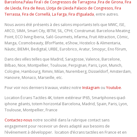
Barcelona
,
Palau Firal i de Congressos de Tarragona
,
Fira de Girona
,
Fira
de Lleida
,
Fira de Reus
,
Llotja de Lleida Palacio de Congresos
,
Fira
Terrassa
,
Fira de Cornellà
,
La Farga
,
Fira d’Igualada
, entre autres.
Nous avons été présents à des salons importants tels que MWC, ISE,
ARCO, SIMA, Smart City, IBTM, SIL, CPHI, Construmat. Barcelona Meating
Point, ECO living Iberia, Saló Gourmets, Infarma, Fruit Attraction, Còmic,
Manga, Cosmobeauty, BforPlante, eShow, Hostelco & Alimentaria,
Nàutic, BIEMH, Bedigital, URBE, Eurobrico, Aratur, Smopyc, Eno fórum,
Dans des villes telles que Madrid, Saragosse, Valence, Barcelone,
Bilbao, Nice, Montpellier, Toulouse, Perpignan, Paris, Lyon, Munich,
Cologne, Hambourg, Rimini, Milan, Nuremberg, Düsseldorf, Amsterdam,
Hanovre, Monaco, Marseille, etc.
Pour voir nos derniers travaux, visitez notre
Instagram
ou
Youtube
.
Location Écrans Tactiles 4K, totem extérieur IP65, Smartphones-ipad-
iphone géants, totem horizontal Barcelona, Madrid, Spain, Paris, Lyon,
Toulouse, Montpellier, France
Contactez-nous
notre société dans la rubrique contact sans
engagement pour recevoir un devis adapté aux besoins de
l’événement à développer. location d’écrans tactiles en France et en