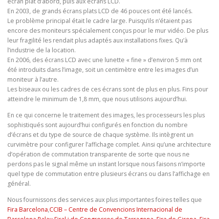
écran plat d’abord, puis aux écrans LCD.
En 2003, de grands écrans plats LCD de 46 pouces ont été lancés.
Le problème principal était le cadre large. Puisqu’ils n’étaient pas
encore des moniteurs spécialement conçus pour le mur vidéo. De plus
leur fragilité les rendait plus adaptés aux installations fixes. Qu’à
l’industrie de la location.
En 2006, des écrans LCD avec une lunette « fine » d’environ 5 mm ont
été introduits dans l’image, soit un centimètre entre les images d’un
moniteur à l’autre.
Les biseaux ou les cadres de ces écrans sont de plus en plus. Fins pour
atteindre le minimum de 1,8 mm, que nous utilisons aujourd’hui.
En ce qui concerne le traitement des images, les processeurs les plus
sophistiqués sont aujourd’hui configurés en fonction du nombre
d’écrans et du type de source de chaque système. Ils intègrent un
curvimètre pour configurer l’affichage complet. Ainsi qu’une architecture
d’opération de commutation transparente de sorte que nous ne
perdons pas le signal même un instant lorsque nous faisons n’importe
quel type de commutation entre plusieurs écrans ou dans l’affichage en
général.
Nous fournissons des services aux plus importantes foires telles que
Fira Barcelona
,
CCIB – Centre de Convencions Internacional de