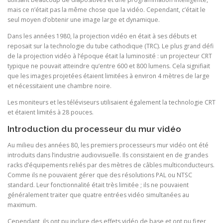
mais ce n’était pas la même chose que la vidéo. Cependant, c’était le
seul moyen d’obtenir une image large et dynamique.
Dans les années 1980, la projection vidéo en était à ses débuts et
reposait sur la technologie du tube cathodique (TRC). Le plus grand défi
de la projection vidéo à l’époque était la luminosité : un projecteur CRT
typique ne pouvait atteindre qu’entre 600 et 800 lumens. Cela signifiait
que les images projetées étaient limitées à environ 4 mètres de large
et nécessitaient une chambre noire.
Les moniteurs et les téléviseurs utilisaient également la technologie CRT
et étaient limités à 28 pouces.
Introduction du processeur du mur vidéo
Au milieu des années 80, les premiers processeurs mur vidéo ont été
introduits dans l’industrie audiovisuelle. Ils consistaient en de grandes
racks d’équipements reliés par des mètres de câbles multiconducteurs.
Comme ils ne pouvaient gérer que des résolutions PAL ou NTSC
standard. Leur fonctionnalité était très limitée ; ils ne pouvaient
généralement traiter que quatre entrées vidéo simultanées au
maximum.
Cependant, ils ont pu inclure des effets vidéo de base et ont pu figer