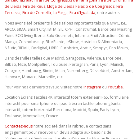
Barcelona
,
Palau Firal i de Congressos de Tarragona
,
Fira de Girona
,
Fira
de Lleida
,
Fira de Reus
,
Llotja de Lleida Palacio de Congresos
,
Fira
Terrassa
,
Fira de Cornellà
,
La Farga
,
Fira d’Igualada
, entre autres.
Nous avons été présents à des salons importants tels que MWC, ISE,
ARCO, SIMA, Smart City, IBTM, SIL, CPHI, Construmat. Barcelona Meating
Point, ECO living Iberia, Saló Gourmets, Infarma, Fruit Attraction, Còmic,
Manga, Cosmobeauty, BforPlante, eShow, Hostelco & Alimentaria,
Nàutic, BIEMH, Bedigital, URBE, Eurobrico, Aratur, Smopyc, Eno fórum,
Dans des villes telles que Madrid, Saragosse, Valence, Barcelone,
Bilbao, Nice, Montpellier, Toulouse, Perpignan, Paris, Lyon, Munich,
Cologne, Hambourg, Rimini, Milan, Nuremberg, Düsseldorf, Amsterdam,
Hanovre, Monaco, Marseille, etc.
Pour voir nos derniers travaux, visitez notre
Instagram
ou
Youtube
.
Location Écrans Tactiles 4K, interactif totem extérieur IP65, formulaire
interactif pour smartphone ou ipad à écran tactile iphone géants
interactif, totem horizontal Barcelona, Madrid, Spain, Paris, Lyon,
Toulouse, Montpellier, France
Contactez-nous
notre société dans la rubrique contact sans
engagement pour recevoir un devis adapté aux besoins de
l’événement à développer. location d’écrans tactiles en France et en