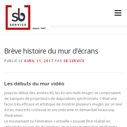
Aller
au
Menu
contenu
ACCUEIL
TACTILES INTERACTIFS
MUR LED
Brève histoire du mur d’écrans
PUBLIÉ LE
AVRIL 11, 2017
PAR
SB SERVICE
SMART TV
STRUCTURE ALU
CONTACT
Les débuts du mur vidéo
BLOG
LANGUE
Jusqu’au début des années 80, les écrans multi-images se composaient
de banques de projecteurs de diapositives synchronisés. C’était une
façon très efficace et artistique de montrer plusieurs images sur un seul
écran, mais très coûteuse et encombrante et demandait beaucoup
d’entretien.
Le mouvement ou l’animation « virtuelle » pouvait être réalisé en
utilisant beaucoup de diapositives et une programmation intelligente,