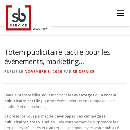
Aller
au
Menu
contenu
ACCUEIL
TACTILES INTERACTIFS
MUR LED
Totem publicitaire tactile pour les
événements, marketing…
SMART TV
STRUCTURE ALU
CONTACT
PUBLIÉ LE
NOVEMBRE 9, 2020
PAR
SB SERVICE
BLOG
LANGUE
Dans le présent billet, nous montrons les
avantages d’un totem
publicitaire tactile
pour vos événements et vos campagnes de
publicité et de marketing.
Sa présence vous permet de
développer des campagnes
publicitaires très visuelles
. Cela vous permet de surprendre les
personnes présentes et d’attirer plus de monde vers votre publicité.