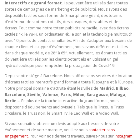
interactifs de grand format
. Ils peuvent être utilisés dans toutes
sortes de campagnes de marketing et de publicité. Nous avons des
dispositifs tactiles sous forme de Smartphone géant, des totems
d’extérieur, des totems rotatifs, des kiosques, des tables et des
écrans. Tout comme notre totem publicitaire tactile, avec des écrans
tactiles 4k, le Wi-Fi, un ordinateur 4k, le son et la technologie multitouch
avec 10 points de contact simultanés. Afin de s’adapter aux besoins de
chaque client et au type d’événement, nous avons différentes tailles
dans chaque modèle, de 28″ à 65″. Actuellement, les écrans tactiles
doivent être utilisés par les clients potentiels en utilisant un gel
hydroalcoolique pour empêcher la propagation de Covid-19.
Depuis notre siège à Barcelone. Nous offrons nos services de location
d’écrans tactiles interactifs grand format à toute l’Espagne et à l’Europe.
Notre principal domaine d’activité étant les villes de
Madrid, Bilbao,
Barcelone, Séville, Valence, Paris, Milan, Saragosse, Malaga,
Berlin…
En plus de la touche interactive du grand format, nous
disposons d’équipements audiovisuels. Tels que le Truss, le Truss
circulaire, le Truss noir, le Smart TV, le Led Wall et le Video Wall.
Si vous souhaitez obtenir un devis adapté aux besoins de votre
événement et de votre marque, veuillez nous
contacter sans
engagement.
Pour voir nos derniers travaux, suivez-nous sur
Instagram
.