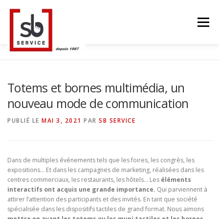
Aller
au
Menu
contenu
ACCUEIL
TACTILES INTERACTIFS
MUR LED
Totems et bornes multimédia, un
nouveau mode de communication
SMART TV
STRUCTURE ALU
CONTACT
PUBLIÉ LE
MAI 3, 2021
PAR
SB SERVICE
BLOG
LANGUE
Dans de multiples événements tels que les foires, les congrès, les
expositions… Et dans les campagnes de marketing, réalisées dans les
centres commerciaux, les restaurants, les hôtels… Les
éléments
interactifs ont acquis une grande importance.
Qui parviennent à
attirer l’attention des participants et des invités. En tant que société
spécialisée dans les dispositifs tactiles de grand format. Nous aimons
mettre en avant les totems ou les mupi tactiles et les bornes